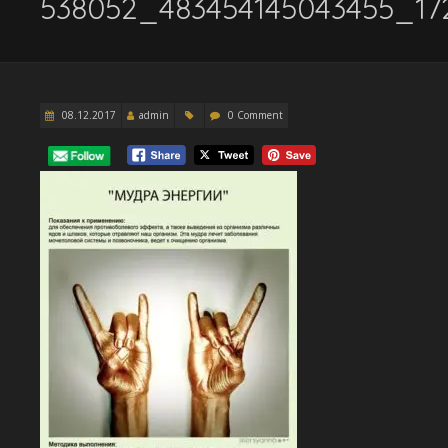
538052_483454145043455_17
08.12.2017
admin
0 Comment