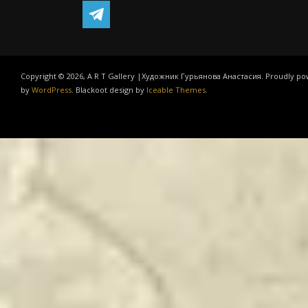
Copyright © 2026, A R T Gallery |Художник Гурьянова Анастасия. Proudly p
by
WordPress
. Blackoot design by
Iceable Themes
.