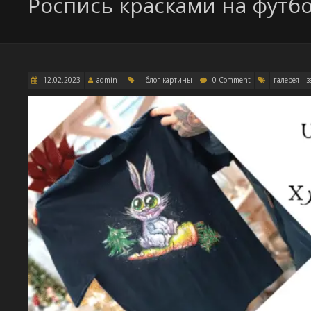
Роспись красками на футбо
12.02.2023
admin
блог картины
0 Comment
галерея
з