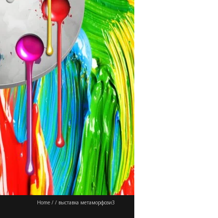
Home
/
/
выставка метаморфози3