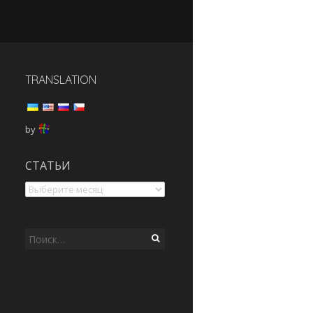
TRANSLATION
by
статьи
СТАТЬИ
Найти: