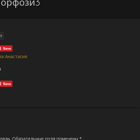
морфози3
nt
я
ован.
Обязательные поля помечены
*