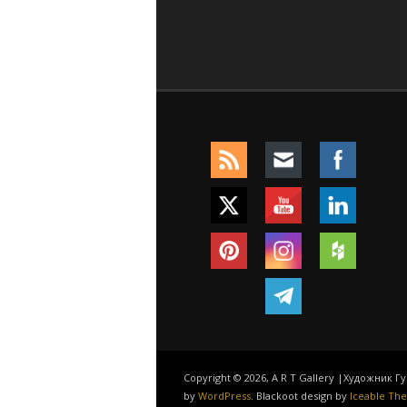
Copyright © 2026, A R T Gallery |Художник 
by
WordPress
. Blackoot design by
Iceable Th