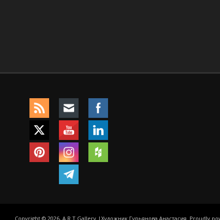
Copyright © 2026, A R T Gallery |Художник Гурьянова Анастасия. Proudly p