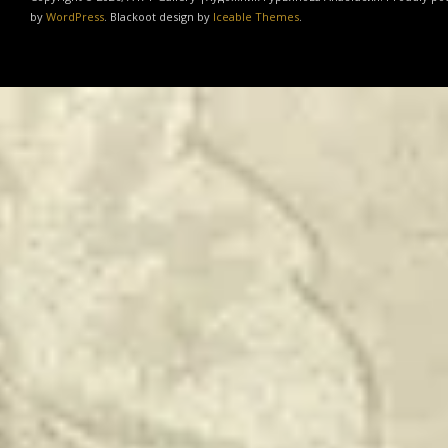
by
WordPress
. Blackoot design by
Iceable Themes
.