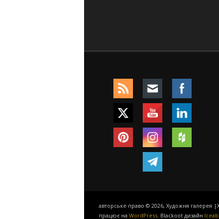
авторське право © 2026, Художня галерея |Х
працює на
WordPress
. Blackoot дизайн
Iceab