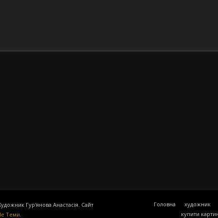
Головна
художник
удожник Гур'янова Анастасія. Сайт
купити карти
le Теми
.