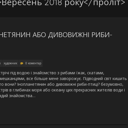
>Вересень 2018 року</проліт>
НЕТЯНИН АБО ДИВОВИЖНІ РИБИ-
и
художник
0 коментар
трічі під водою і знайомство з рибами їжак, скатами,
мешканцями, все більше мене заворожує. Підводний світ кишить
то вони? Інопланетянин або дивовижні риби-птиці? безумовно,
трів в глибинах моря або океану цих прекрасних жителів води і
радий знайомства…