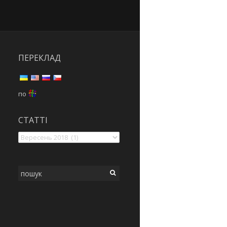
ПЕРЕКЛАД
по
статті
СТАТТІ
Шукати: