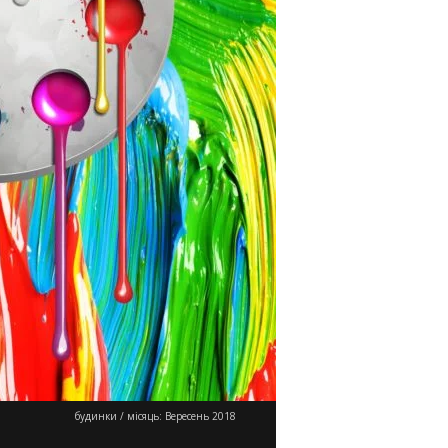
будинки
/
місяць:
Вересень 2018