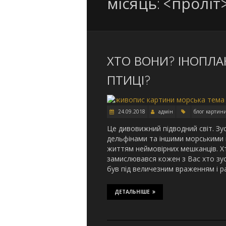
місяць: <проліт
ХТО ВОНИ? ІНОПЛА
ПТИЦІ?
24.09.2018
адмін
блог картин
Це дивовижний підводний світ. Зус
дельфінами та іншими морськими 
життям неймовірних мешканців. Х
замислювався кожен з Вас хто зус
був під величезним враженням і 
ДЕТАЛЬНІШЕ