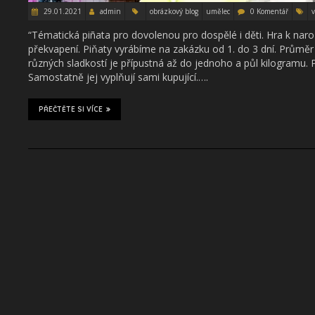
29.01.2021
admin
obrázkový blog
umělec
0 Komentář
“Tématická piñata pro dovolenou pro dospělé i děti. Hra k nar
překvapení. Piňaty vyrábíme na zakázku od 1. do 3 dní. Průmě
různých sladkostí je přípustná až do jednoho a půl kilogramu. P
Samostatně jej vyplňují sami kupující.….
PŘEČTĚTE SI VÍCE