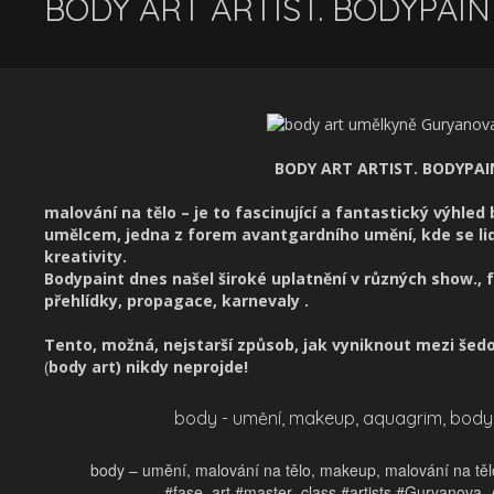
BODY ART ARTIST. BODYPAI
BODY ART ARTIST. BODYPA
malování na tělo – je to fascinující a fantastický výhled
umělcem, jedna z forem avantgardního umění, kde se li
kreativity.
Bodypaint dnes našel široké uplatnění v různých show., f
přehlídky, propagace, karnevaly .
Tento, možná, nejstarší způsob, jak vyniknout mezi še
(
body art)
nikdy neprojde!
body - umění, makeup, aquagrim, body 
body – umění, malování na tělo, makeup, malování na tě
#fase_art #master_class #artists #Guryanova_