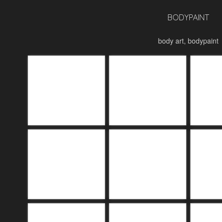
BODYPAINT
body art, bodypaint