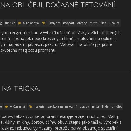
NA OBLIČEJI, DOČASNÉ TETOVÁNÍ.
og
umělec
0 Komentář
Body art
body art
obrazy
mistr - Třída
umělec
hypoalergenních barev vytvoří úžasné obrázky vašich oblíbených
 hrdinů z pohádek nebo kreslených filmů., malování na obličej k
ým nápadem, jak akci zpestřit. Malování na obličej je jasné
je skutečně magickou proměnu.
NA TRIČKA.
og
0 Komentář
galerie
zakázka na malování
obrazy
mistr - Třída
umělec
 barvy, takže vzor se při praní nesmyje a žije mnoho let. Maluji
a, džíny, mikiny, šortky, džíny, obuv, stejně jako tašky. Výrobek s
epraskne, nebudou vymazány, protože barva obsahuje speciální