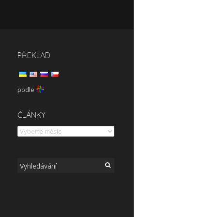
PŘEKLAD
podle
články
ČLÁNKY
Hledat: