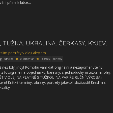
vání přilne k látce…
 TUŽKA. UKRAJINA. ČERKASY, KYJEV.
og
umělec
0 Komentář
obrazy
portréty
blíž než kdy jindy! Pomohu vám dát originální a nezapomenutelný
 z fotografie na objednávku: barevný, s jednoduchými tužkami, olej,
RTRÉT V OLEJ NA PLÁTNĚ S TUŽKOU NA PAPÍŘE RUČNÍ VÝROBA)
em! Krátké termíny, obrazy, portréty jakékoli složitosti! Kreslím s
kvality…