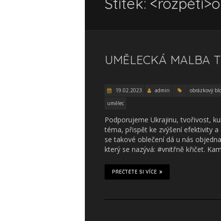
Štítek: <rozpětí>
UMĚLECKÁ MALBA TR
19.02.2023
admin
obrázkový bl
umělec
Podporujeme Ukrajinu, tvořivost, kul
téma, přispět ke zvýšení efektivity a
se takové oblečení dá u nás objednat,
který se nazývá: #vnitřně křičet. K
PŘEČTĚTE SI VÍCE