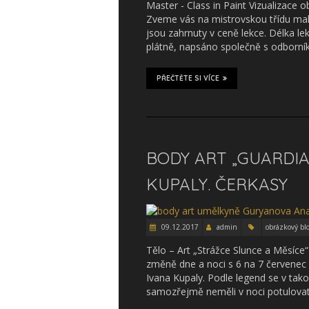
Master - Class in Paint Vizualizac
Zveme vás na mistrovskou třídu malby
jsou zahrnuty v ceně lekce. Délka l
plátně, napsáno společně s odborn
PŘEČTĚTE SI VÍCE
BODY ART „GUARDI
KUPALY. ČERKASY
09.12.2017
admin
obrázkový bl
Tělo – Art „Strážce Slunce a Měsíce
změně dne a noci s 6 na 7 červenec 2
Ivana Kupaly. Podle legend se v tako
samozřejmě neměli v noci potulova