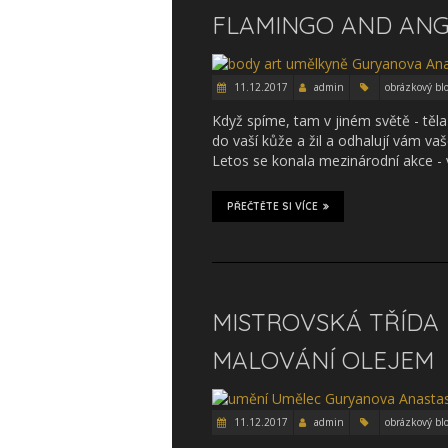
FLAMINGO AND ANG
11.12.2017
admin
obrázkový bl
Když spíme, tam v jiném světě - těla o
do vaší kůže a žil a odhalují vám vaše
Letos se konala mezinárodní akce -
PŘEČTĚTE SI VÍCE
MISTROVSKÁ TŘÍDA 
MALOVÁNÍ OLEJEM
11.12.2017
admin
obrázkový bl