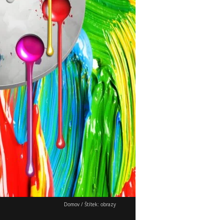
Domov
/
Štítek:
obrazy