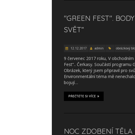
"GREEN FEST". BOD
SVĚT“
12.12.2017
admin
obrázkový bl
9 červenec 2017 roku, V obchodním c
Fest“.. Čerkasy. Součástí programu G
Obrázek, který jsem připravil pro s
Environmentální téma mě nenechalo l
bojují…
PŘEČTĚTE SI VÍCE
NOC ZDOBENÍ TĚLA