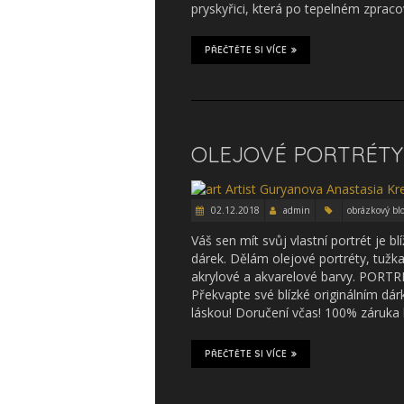
pryskyřici, která po tepelném zpraco
PŘEČTĚTE SI VÍCE
OLEJOVÉ PORTRÉTY,
02.12.2018
admin
obrázkový bl
Váš sen mít svůj vlastní portrét je 
dárek. Dělám olejové portréty, tužka
akrylové a akvarelové barvy. PO
Překvapte své blízké originálním dárk
láskou! Doručení včas! 100% záruka 
PŘEČTĚTE SI VÍCE