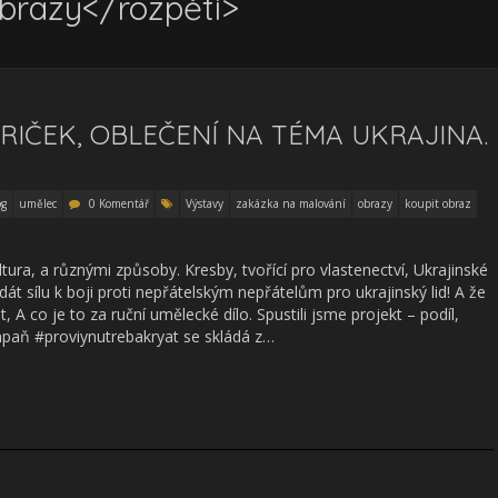
obrazy</rozpětí>
IČEK, OBLEČENÍ NA TÉMA UKRAJINA.
og
umělec
0 Komentář
Výstavy
zakázka na malování
obrazy
koupit obraz
tura, a různými způsoby. Kresby, tvořící pro vlastenectví, Ukrajinské
 dát sílu k boji proti nepřátelským nepřátelům pro ukrajinský lid! A že
 A co je to za ruční umělecké dílo. Spustili jsme projekt – podíl,
ampaň #proviynutrebakryat se skládá z…