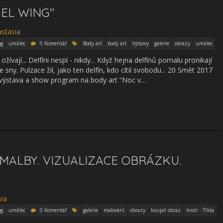
EL WING"
og
umělec
0 Komentář
Body art
body art
Výstavy
galerie
obrazy
umělec
žívají... Delfíni nespí - nikdy... Když hejna delfínů pomalu pronikají
 sny. Pulzace žil, jako ten delfín, kdo cítil svobodu... 20 Smět 2017
 výstava a show program na body art “Noc v…
MALBY. VIZUALIZACE OBRÁZKU.
og
umělec
0 Komentář
galerie
malování
obrazy
koupit obraz
mistr - Třída