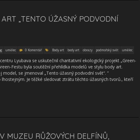
Y ART „TENTO ÚŽASNÝ PODVODNÍ
og
umělec
0 Komentář
Body art
body art
obrazy
podmořský svět
umělec
entru Lyubava se uskutečnil charitativní ekologický projekt „Green-
reen-Festu byla soutěžní přehlídka modelů ve stylu body art.
vůj model, se jmenoval „Tento úžasný podvodní svět“. ”
hostejným. Je těžké sledovat ztrátu těchto úžasných tvorů., kteří
 V MUZEU RŮŽOVÝCH DELFÍNŮ,