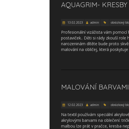
AQUAGRIM- KRESBY 
13.02.2023
admin
obrázkový bl
Profesionální vizážista vám pomocí 
postaviček.. Děti si rády zkouší role
narozeninám dítěte bude proto skvěl
malování na obličej, která poskytu
MALOVÁNÍ BARVAMI 
12.02.2023
admin
obrázkový bl
Na textil používám speciální akrylové
akrylovými barvami na oblečení: tričk
malbou lze prát v pračce, kresba n