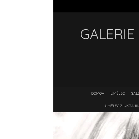
GALERIE
DOMOV
UMĚLEC
GAL
UMĚLEC Z UKRAJIN