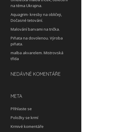
na téma Ukrajina.
Aquagrim- kresby na obličeji,
Dočasné tetování.
Malování barvami na trička.
Piñata na dovolenou. Výroba
piñata.
malba akvarelem. Mistrovská
třída
NEDÁVNÉ KOMENTÁŘE
META
Přihlaste se
Položky se krmí
Krmivé komentáře