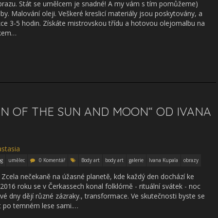
e obrazu. Stát se umělcem je snadné! A my vám s tím pomůžeme)
. Malování oleji. Veškeré kreslicí materiály jsou poskytovány, a
ekce 3-5 hodin. Získáte mistrovskou třídu a hotovou olejomalbu na
íkem…
AN OF THE SUN AND MOON“ OD IVANA
og
umělec
0 Komentář
Body art
body art
galerie
Ivana Kupala
obrazy
“ Zcela nečekaně na úžasné planetě, kde každý den dochází ke
016 roku se v Čerkassech konal folklórně - rituální svátek - noc
vé dny dějí různé zázraky., transformace. Ve skutečnosti byste se
t po temném lese sami.…