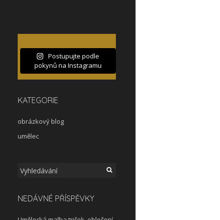
Postupujte podle
pokynů na Instagramu
KATEGORIE
obrázkový blog
umělec
Hledat:
NEDÁVNÉ PŘÍSPĚVKY
Umělecká malba triček, oblečení